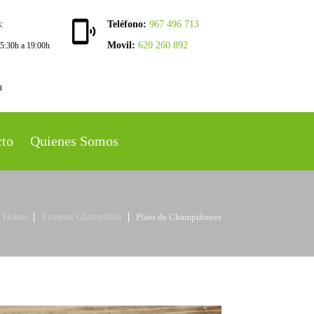
:
Teléfono:
967 496 713
Movil:
620 260 892
15:30h a 19:00h
h
cto
Quienes Somos
Home
Envases Champiñón
Plato de Champiñones